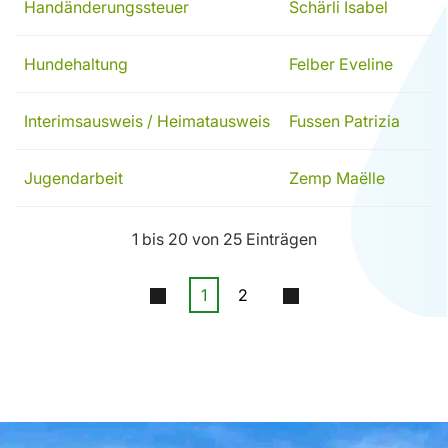
Handänderungssteuer
Schärli Isabel
Hundehaltung
Felber Eveline
Interimsausweis / Heimatausweis
Fussen Patrizia
Jugendarbeit
Zemp Maëlle
1 bis 20 von 25 Einträgen
1
2
Fussbereich