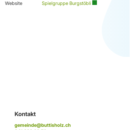
Externer Link wird
Website
Spielgruppe Burgstöbli
Fussbereich
Kontakt
gemeinde@buttisholz.ch