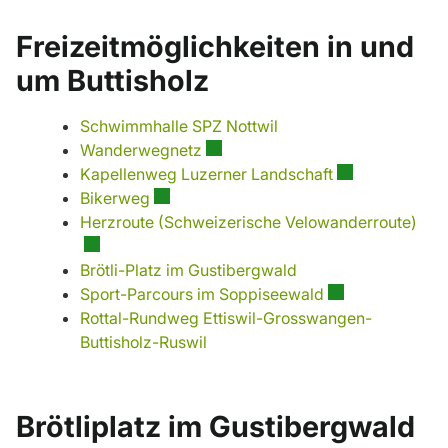
Freizeitmöglichkeiten in und
um Buttisholz
Schwimmhalle SPZ Nottwil
Externer Link wird in einem neuen
Wanderwegnetz
Externer Link w
Kapellenweg Luzerner Landschaft
Externer Link wird in einem neuen Fenste
Bikerweg
Exte
Herzroute (Schweizerische Velowanderroute)
Brötli-Platz im Gustibergwald
Externer Link wi
Sport-Parcours im Soppiseewald
Rottal-Rundweg Ettiswil-Grosswangen-
Buttisholz-Ruswil
Brötliplatz im Gustibergwald